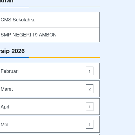
CMS Sekolahku
SMP NEGERI 19 AMBON
rsip 2026
Februari
1
Maret
2
April
1
Mei
1