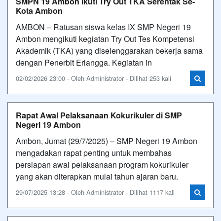
SMPN 19 Ambon Ikuti Try Out TKA Serentak Se-
Kota Ambon
AMBON – Ratusan siswa kelas IX SMP Negeri 19
Ambon mengikuti kegiatan Try Out Tes Kompetensi
Akademik (TKA) yang diselenggarakan bekerja sama
dengan Penerbit Erlangga. Kegiatan in
02/02/2026 23:00 - Oleh Administrator - Dilihat 253 kali
Rapat Awal Pelaksanaan Kokurikuler di SMP
Negeri 19 Ambon
Ambon, Jumat (29/7/2025) – SMP Negeri 19 Ambon
mengadakan rapat penting untuk membahas
persiapan awal pelaksanaan program kokurikuler
yang akan diterapkan mulai tahun ajaran baru.
29/07/2025 13:28 - Oleh Administrator - Dilihat 1117 kali