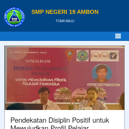
SMP NEGERI 19 AMBON
TOMA MAJU
Pendekatan Disiplin Positif untuk
Mewujudkan Profil Pelajar