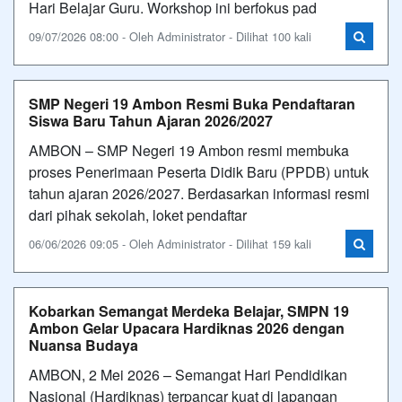
Hari Belajar Guru. Workshop ini berfokus pad
09/07/2026 08:00 - Oleh Administrator - Dilihat 100 kali
SMP Negeri 19 Ambon Resmi Buka Pendaftaran
Siswa Baru Tahun Ajaran 2026/2027
AMBON – SMP Negeri 19 Ambon resmi membuka
proses Penerimaan Peserta Didik Baru (PPDB) untuk
tahun ajaran 2026/2027. Berdasarkan informasi resmi
dari pihak sekolah, loket pendaftar
06/06/2026 09:05 - Oleh Administrator - Dilihat 159 kali
Kobarkan Semangat Merdeka Belajar, SMPN 19
Ambon Gelar Upacara Hardiknas 2026 dengan
Nuansa Budaya
AMBON, 2 Mei 2026 – Semangat Hari Pendidikan
Nasional (Hardiknas) terpancar kuat di lapangan