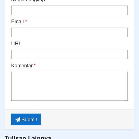
Email
*
URL
Komentar
*
Submit
Tulisan Lainnya