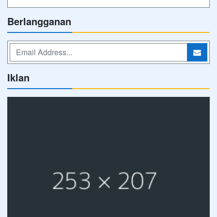
Berlangganan
Iklan