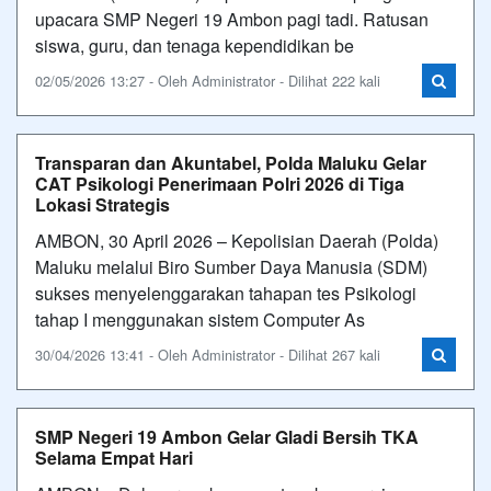
upacara SMP Negeri 19 Ambon pagi tadi. Ratusan
siswa, guru, dan tenaga kependidikan be
02/05/2026 13:27 - Oleh Administrator - Dilihat 222 kali
Transparan dan Akuntabel, Polda Maluku Gelar
CAT Psikologi Penerimaan Polri 2026 di Tiga
Lokasi Strategis
AMBON, 30 April 2026 – Kepolisian Daerah (Polda)
Maluku melalui Biro Sumber Daya Manusia (SDM)
sukses menyelenggarakan tahapan tes Psikologi
tahap I menggunakan sistem Computer As
30/04/2026 13:41 - Oleh Administrator - Dilihat 267 kali
SMP Negeri 19 Ambon Gelar Gladi Bersih TKA
Selama Empat Hari