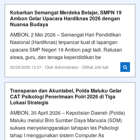
Kobarkan Semangat Merdeka Belajar, SMPN 19
Ambon Gelar Upacara Hardiknas 2026 dengan
Nuansa Budaya
AMBON, 2 Mei 2026 – Semangat Hari Pendidikan
Nasional (Hardiknas) terpancar kuat di lapangan
upacara SMP Negeri 19 Ambon pagi tadi. Ratusan
siswa, guru, dan tenaga kependidikan be
02/05/2026 13:27 - Oleh Administrator - Dilihat 230 kali
Transparan dan Akuntabel, Polda Maluku Gelar
CAT Psikologi Penerimaan Polri 2026 di Tiga
Lokasi Strategis
AMBON, 30 April 2026 – Kepolisian Daerah (Polda)
Maluku melalui Biro Sumber Daya Manusia (SDM)
sukses menyelenggarakan tahapan tes Psikologi
tahap I menggunakan sistem Computer As