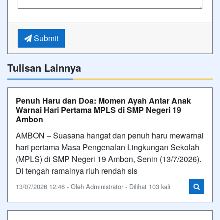
Submit
Tulisan Lainnya
Penuh Haru dan Doa: Momen Ayah Antar Anak
Warnai Hari Pertama MPLS di SMP Negeri 19
Ambon
AMBON – Suasana hangat dan penuh haru mewarnai
hari pertama Masa Pengenalan Lingkungan Sekolah
(MPLS) di SMP Negeri 19 Ambon, Senin (13/7/2026).
Di tengah ramainya riuh rendah sis
13/07/2026 12:46 - Oleh Administrator - Dilihat 103 kali