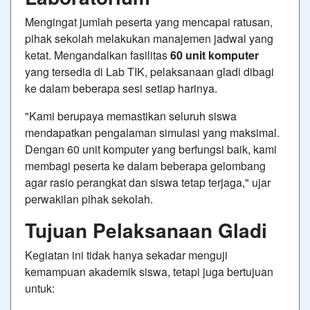
Mengingat jumlah peserta yang mencapai ratusan,
pihak sekolah melakukan manajemen jadwal yang
ketat. Mengandalkan fasilitas
60 unit komputer
yang tersedia di Lab TIK, pelaksanaan gladi dibagi
ke dalam beberapa sesi setiap harinya.
"Kami berupaya memastikan seluruh siswa
mendapatkan pengalaman simulasi yang maksimal.
Dengan 60 unit komputer yang berfungsi baik, kami
membagi peserta ke dalam beberapa gelombang
agar rasio perangkat dan siswa tetap terjaga," ujar
perwakilan pihak sekolah.
Tujuan Pelaksanaan Gladi
Kegiatan ini tidak hanya sekadar menguji
kemampuan akademik siswa, tetapi juga bertujuan
untuk: