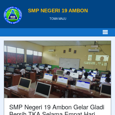
SMP NEGERI 19 AMBON
TOMA MAJU
SMP Negeri 19 Ambon Gelar Gladi
Bersih TKA Selama Empat Hari