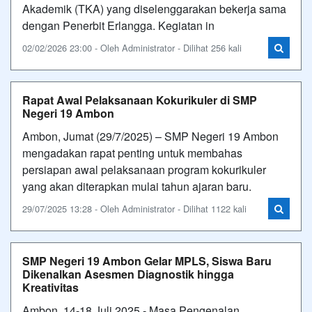
Akademik (TKA) yang diselenggarakan bekerja sama
dengan Penerbit Erlangga. Kegiatan in
02/02/2026 23:00 - Oleh Administrator - Dilihat 256 kali
Rapat Awal Pelaksanaan Kokurikuler di SMP
Negeri 19 Ambon
Ambon, Jumat (29/7/2025) – SMP Negeri 19 Ambon
mengadakan rapat penting untuk membahas
persiapan awal pelaksanaan program kokurikuler
yang akan diterapkan mulai tahun ajaran baru.
29/07/2025 13:28 - Oleh Administrator - Dilihat 1122 kali
SMP Negeri 19 Ambon Gelar MPLS, Siswa Baru
Dikenalkan Asesmen Diagnostik hingga
Kreativitas
Ambon, 14-18 Juli 2025 - Masa Pengenalan