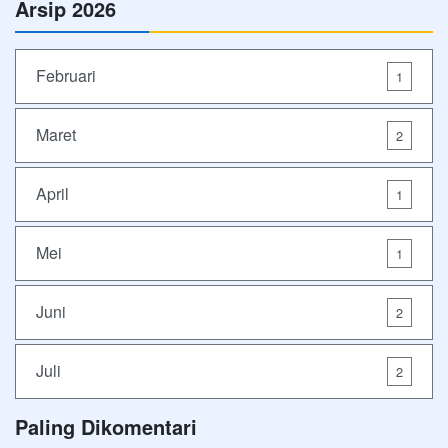
Arsip 2026
Februari
1
Maret
2
April
1
Mei
1
Juni
2
Juli
2
Paling Dikomentari