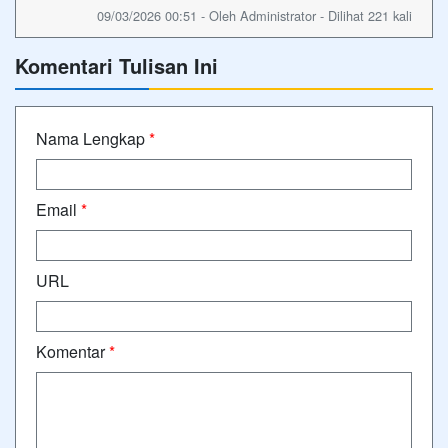
09/03/2026 00:51 - Oleh Administrator - Dilihat 221 kali
Komentari Tulisan Ini
Nama Lengkap
*
Email
*
URL
Komentar
*