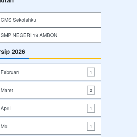
CMS Sekolahku
SMP NEGERI 19 AMBON
rsip 2026
Februari
1
Maret
2
April
1
Mei
1